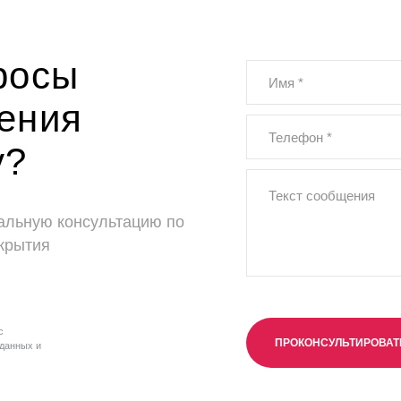
росы
ения
у?
альную консультацию по
крытия
с
ПРОКОНСУЛЬТИРОВА
данных и