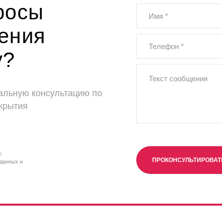
росы
ения
у?
альную консультацию по
крытия
с
ПРОКОНСУЛЬТИРОВА
данных и