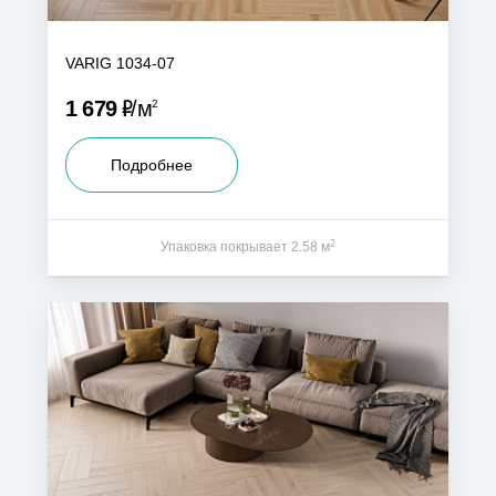
VARIG 1034-07
Р
1 679
м
2
Подробнее
2
Упаковка покрывает 2.58 м