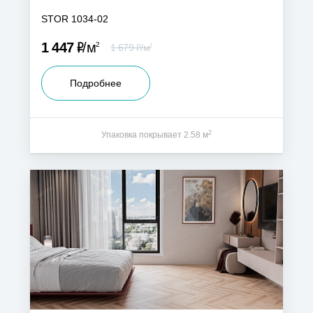
STOR 1034-02
Р
1 447
м
2
Р
1 679
м
2
Подробнее
2
Упаковка покрывает 2.58 м