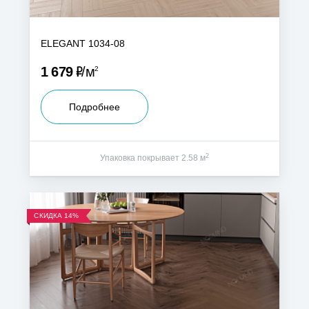
ELEGANT 1034-08
Р
1 679
м
2
Подробнее
2
Упаковка покрывает 2.58 м
СКИДКА
14%