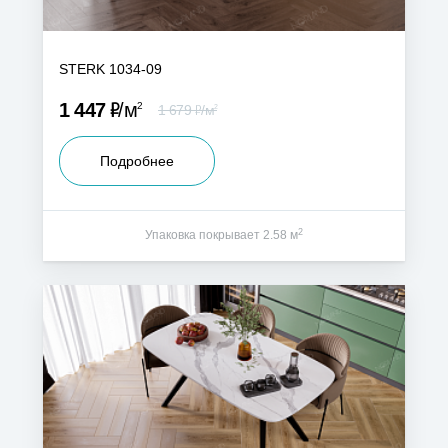
STERK 1034-09
Р
1 447
м
2
Р
1 679
м
2
Подробнее
2
Упаковка покрывает 2.58 м