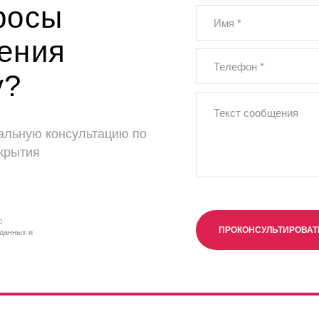
росы
ения
у?
альную консультацию по
крытия
с
ПРОКОНСУЛЬТИРОВА
данных и