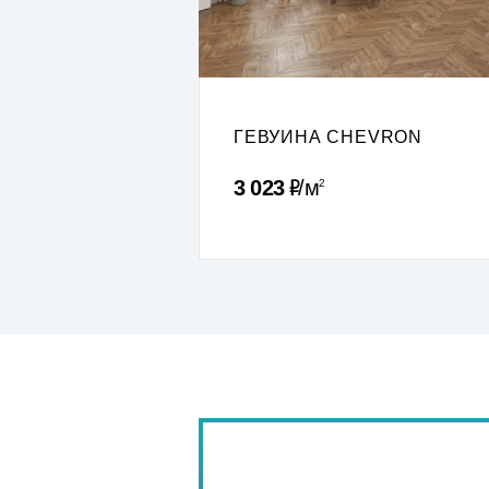
ГЕВУИНА CHEVRON
Р
3 023
м
2