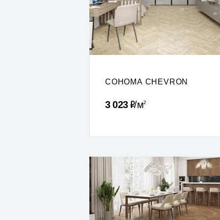
СОНОМА CHEVRON
Р
3 023
м
2