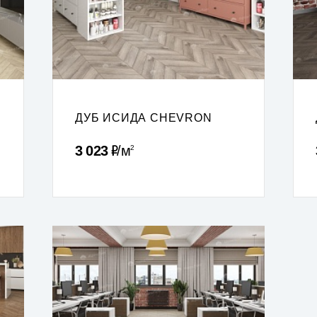
ДУБ ИСИДА CHEVRON
Р
3 023
м
2