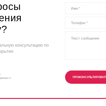
росы
ения
у?
альную консультацию по
крытия
с
ПРОКОНСУЛЬТИРОВА
данных и