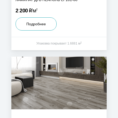
Р
2 200
м
2
Подробнее
2
Упаковка покрывает 1.6881 м